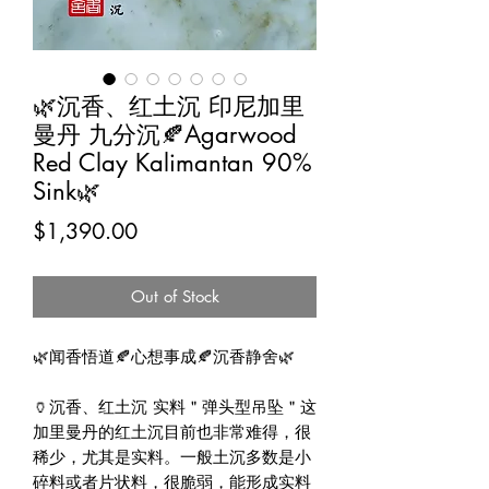
🌿沉香、红土沉 印尼加里
曼丹 九分沉🍂Agarwood
Red Clay Kalimantan 90%
Sink🌿
Price
$1,390.00
Out of Stock
🌿闻香悟道🍂心想事成🍂沉香静舍🌿

🏺沉香、红土沉 实料＂弹头型吊坠＂这
加里曼丹的红土沉目前也非常难得，很
稀少，尤其是实料。一般土沉多数是小
碎料或者片状料，很脆弱，能形成实料