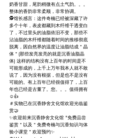
奶香甘甜，尾韵稍微有点土气韵。。。
整体的香韵非常柔顺，非常协调。
🕵️馆长感言：这件奇楠已经被深藏了许
多个十年，表皮都藏到木纤维干透变白
了，不过里头的油脂依旧不变，那些不
沾油脂的木纤维都随着时间的推移彻底
脱离，因自然界的温度让油脂结成＂晶
体＂(那些发亮发亮的就是沉香油脂晶
体) 这样的结构没有上百年的时间是不
可能形成的，上千上万年我本人就不敢
说了，因为没有根据，但是也不是没有
可能的。有上百年已经很值得了，上百
年也已经是古董了。您。。。值得拥有
☺️👍
＃实物已在沉香静舍文化馆欢迎光临鉴
赏🤝
✨欢迎前来沉香静舍文化馆 "免费品尝
鉴赏＂以及＂免费奇楠与沉香知识与体
验小课堂＂欢迎预约✨