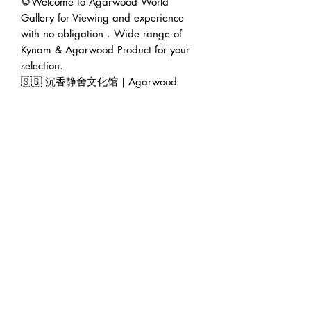
🌻Welcome to Agarwood World
Gallery for Viewing and experience
with no obligation . Wide range of
Kynam & Agarwood Product for your
selection.
🇸🇬 沉香静舍文化馆｜Agarwood
World Gallery (Founded 2016)
🏠 Address : 228 Geylang Road
389288 Singapore (facing main road
in between Lor 8 & Lor 10)
🕛 Operating hour : 12pm to 7pm
(Appointment will be greatly
appreciated 😊)
👨‍💼 Founder : Jeffrey Teoh | 张伟杰
🌍 Web : www.agarwoodworld.club
💷 Accept CASH / NETS / PAYNOW
/ VISA & MASTER / AMEX / DBS
credit card installment / Atome
installment / Ipaymy & PayPal.
🚚 FREE EXPRESS DELIVERY in