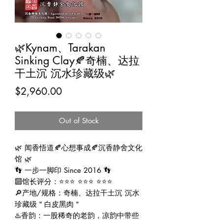
🌿Kynam、Tarakan
Sinking Clay🍂奇楠、达拉
干土沉 沉水珍藏级🌿
Price
$2,960.00
Out of Stock
🌿 闻香悟道🍂心想事成🍂沉香静舍文化
馆 🌿
👣 一步一脚印 Since 2016 👣
🔟馆长评分：⭐⭐⭐ ⭐⭐⭐ ⭐⭐⭐
🔎产地/规格：奇楠、达拉干土沉 沉水
珍藏级＂白皮黑肉＂
♨️香韵：一股稀奇的老韵，凉韵中带些