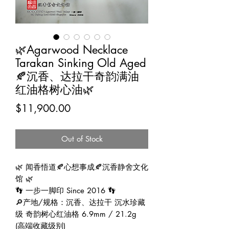
🌿Agarwood Necklace
Tarakan Sinking Old Aged
🍂沉香、达拉干奇韵满油
红油格树心油🌿
Price
$11,900.00
Out of Stock
🌿 闻香悟道🍂心想事成🍂沉香静舍文化
馆 🌿
👣 一步一脚印 Since 2016 👣
🔎产地/规格：沉香、达拉干 沉水珍藏
级 奇韵树心红油格 6.9mm / 21.2g
(高端收藏级别)