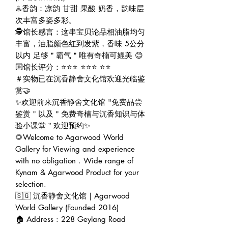
♨️香韵：凉韵 甘甜 果酸 奶香，韵味层
次丰富多姿多彩。
🕵️馆长感言：这串宝贝论品相油脂均匀
丰富，油脂颜色红到发紫，香味 5公分
以内 足够＂霸气＂唯有奇楠可媲美 😊
🔟馆长评分：⭐⭐⭐ ⭐⭐⭐ ⭐⭐
＃实物已在沉香静舍文化馆欢迎光临鉴
赏🤝
✨欢迎前来沉香静舍文化馆 "免费品尝
鉴赏＂以及＂免费奇楠与沉香知识与体
验小课堂＂欢迎预约✨
🌻Welcome to Agarwood World
Gallery for Viewing and experience
with no obligation . Wide range of
Kynam & Agarwood Product for your
selection.
🇸🇬 沉香静舍文化馆｜Agarwood
World Gallery (Founded 2016)
🏠 Address : 228 Geylang Road