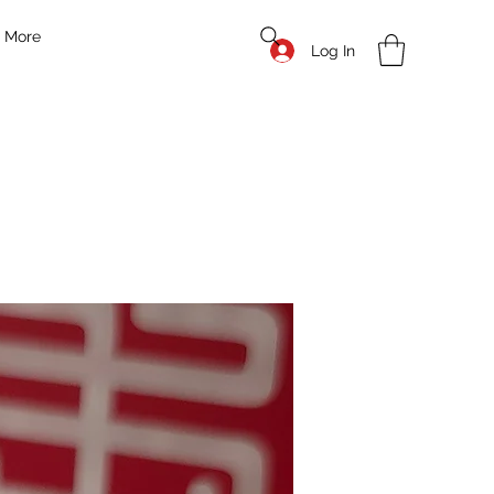
More
Log In