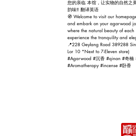
您的亲临 本馆，让实物的自然之
韵味‼️ 翻译英语
🧭 Welcome to visit our homepage
and embark on your agarwood jour
where the natural beauty of each p
experience the tranquility and el
📍228 Geylang Road 389288 Sing
Lor 10 *Next to 7-Eleven store)
#Agarwood #沉香 #qinan #奇楠 
#Aromatherapy #incense #卧香