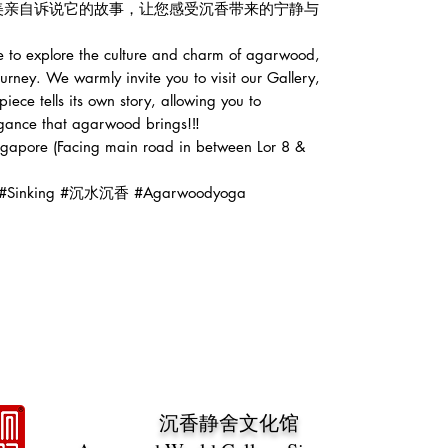
美亲自诉说它的故事，让您感受沉香带来的宁静与
 to explore the culture and charm of agarwood,
ney. We warmly invite you to visit our Gallery,
iece tells its own story, allowing you to
egance that agarwood brings!‼️
apore (Facing main road in between Lor 8 &
#Sinking #沉水沉香 #Agarwoodyoga
沉香静舍文化馆