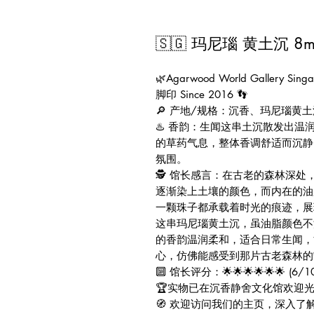
🇸🇬 玛尼瑙 黄土沉 8
🌿Agarwood World Gallery
脚印 Since 2016 👣
🔎 产地/规格：沉香、玛尼瑙黄土沉 8
♨️ 香韵：生闻这串土沉散发出
的草药气息，整体香调舒适而沉静
氛围。
🕵️ 馆长感言：在古老的森林深
逐渐染上土壤的颜色，而内在的油
一颗珠子都承载着时光的痕迹，展
这串玛尼瑙黄土沉，虽油脂颜色不
的香韵温润柔和，适合日常生闻，
心，仿佛能感受到那片古老森林的
🔟 馆长评分：🌟🌟🌟🌟🌟🌟 (6/10
🏆实物已在沉香静舍文化馆欢迎光
🧭 欢迎访问我们的主页，深入