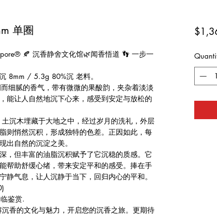
mm 单圈
$1,3
 Singapore® 🍂 沉香静舍文化馆🌿闻香悟道 👣 一步一
Quanti
mm / 5.3g 80%沉 老料。
温润而细腻的香气，带有微微的果酸韵，夹杂着淡淡
，能让人自然地沉下心来，感受到安定与放松的
处，土沉木埋藏于大地之中，经过岁月的洗礼，外层
脂则悄然沉积，形成独特的色差。正因如此，每
现出自然的沉淀之美。
深，但丰富的油脂沉积赋予了它沉稳的质感。它
能帮助舒缓心绪，带来安定平和的感受。捧在手
宁静气息，让人沉静于当下，回归内心的平和。
)
临鉴赏.
了解沉香的文化与魅力，开启您的沉香之旅。更期待