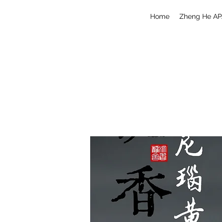
Home
Zheng He AP