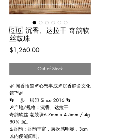
🇸🇬 沉香、达拉干 奇韵软
丝鼓珠
Price
$1,260.00
Out of Stock
🌿 闻香悟道🍂心想事成🍂沉香静舍文化
馆™🌿
👣 一步一脚印 Since 2016 👣
🔎产地/规格：沉香、达拉干
奇韵软丝 老鼓珠6.7mm x 4.5mm / 4g
80％ 沉。
♨️香韵：香韵丰富，层次感明显，3cm
以内便能闻到。