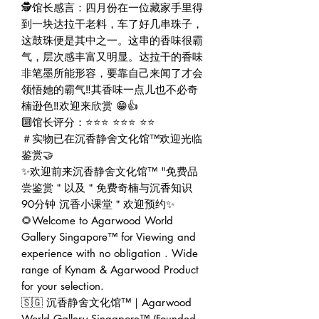
🕵️馆长感言：四月份在一位藏家手里得
到一块达拉干老料，车了好几串珠子，
这鼓珠便是其中之一。这串的香味很霸
气，层次感丰富又明显。达拉干的香味
非笔墨所能形容，要靠自己来闻了才会
领悟她的霸气‼️其香味一点儿也不必奇
楠逊色‼️欢迎来欣赏 😁👍
🔟馆长评分：⭐⭐⭐ ⭐⭐⭐ ⭐⭐
＃实物已在沉香静舍文化馆™欢迎光临
鉴赏🤝
✨欢迎前来沉香静舍文化馆™ "免费品
尝鉴赏＂以及＂免费奇楠与沉香知识
90分钟 沉香小课堂＂欢迎预约✨
🌻Welcome to Agarwood World
Gallery Singapore™ for Viewing and
experience with no obligation . Wide
range of Kynam & Agarwood Product
for your selection.
🇸🇬 沉香静舍文化馆™｜Agarwood
World Gallery Singapore™ (Founded