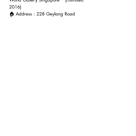
2016)
🏠 Address : 228 Geylang Road
389288 Singapore (facing main road
in between Lor 8 & Lor 10 *beside
7/11 store)
🕛 Operating hour : 12pm to 7pm
👨‍💼 Founder : Jeffrey Teoh | 张伟杰
🌍 Web : www.agarwoodworld.club
Explore us 👉
https://beacons.ai/agarwoodworld
💷 Accept CASH / NETS / PAYNOW
/ VISA & MASTER / AMEX / DBS
credit card installment & PayPal.
🚚 FREE EXPRESS DELIVERY in
Singapore 🚚
#kynam #qinan #Agarwood #oud #奇
楠 ＃沉香 #养身 ＃休闲 ＃疗郁 ＃香疗
＃香道 ＃沉香里的秘密 ＃正能量 #琼
脂