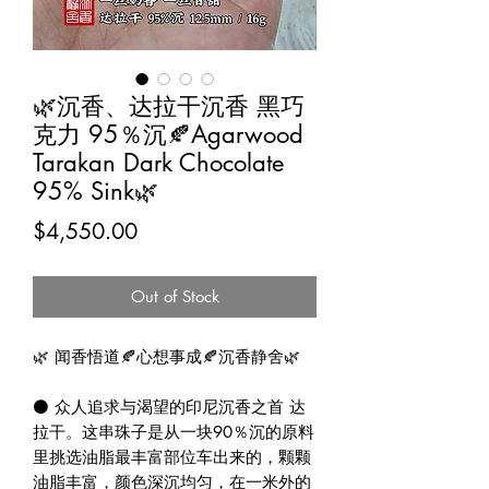
🌿沉香、达拉干沉香 黑巧
克力 95％沉🍂Agarwood
Tarakan Dark Chocolate
95% Sink🌿
Price
$4,550.00
Out of Stock
🌿 闻香悟道🍂心想事成🍂沉香静舍🌿

⚫ 众人追求与渴望的印尼沉香之首 达
拉干。这串珠子是从一块90％沉的原料
里挑选油脂最丰富部位车出来的，颗颗
油脂丰富，颜色深沉均匀，在一米外的