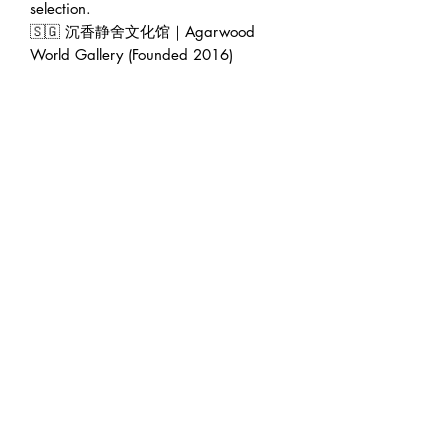
selection.
🇸🇬 沉香静舍文化馆｜Agarwood
World Gallery (Founded 2016)
🏠 Address : 228 Geylang Road
389288 Singapore (facing main road
in between Lor 8 & Lor 10)
🕛 Operating hour : 12pm to 7pm
(Appointment will be greatly
appreciated 😊)
👨‍💼 Founder : Jeffrey Teoh | 张伟杰
🌍 Web : www.agarwoodworld.club
💷 Accept CASH / NETS / PAYNOW
/ VISA & MASTER / AMEX / DBS
credit card installment / Atome
installment / Ipaymy & PayPal.
🚚 FREE EXPRESS DELIVERY in
Singapore 🚚
#kynam #qinan #Agarwood #oud #奇
楠 ＃沉香 #养身 ＃休闲 ＃疗郁 ＃香疗
＃香道