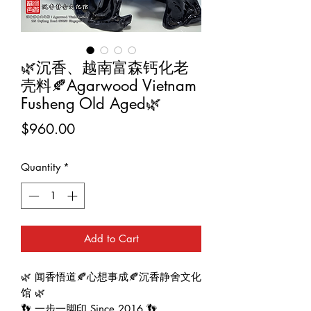
🌿沉香、越南富森钙化老
壳料🍂Agarwood Vietnam
Fusheng Old Aged🌿
Price
$960.00
Quantity
*
Add to Cart
🌿 闻香悟道🍂心想事成🍂沉香静舍文化
馆 🌿
👣 一步一脚印 Since 2016 👣