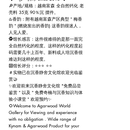
🔎产地/规格：越南富森 全自然钙化 老
壳料 35克 90％沉 摆件。
♨️香韵：附有越南富森产区典型＂梅香
韵＂(燃烧发出的香韵) 这香韵很迷人，
人见人爱。
🕵️馆长感言：这件很难得的是那一面完
全自然钙化的程度。这样的钙化程度起
码需要几十上百年。新料或人培沉香很
难达到这样的程度。
🔟馆长评分：⭐⭐⭐ ⭐⭐
＃实物已在沉香静舍文化馆欢迎光临鉴
赏🤝
✨欢迎前来沉香静舍文化馆 "免费品尝
鉴赏＂以及＂免费奇楠与沉香知识与体
验小课堂＂欢迎预约✨
🌻Welcome to Agarwood World
Gallery for Viewing and experience
with no obligation . Wide range of
Kynam & Agarwood Product for your