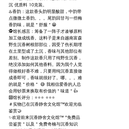
沉 优质料 10克装。
♨️香韵：这款香头韵明显酸甜，中韵带
点微微土香韵。。。尾韵回甘与一些梅
香韵味，就是＂舒服＂😁
🕵️馆长感言：筹备了一阵子才凑够原料
加工做成线香。这料子是来自越南富森
野生沉香树根部部位，因受了伤长期埋
在土里型成了土沉，香味与其他部位有
差别。制作这款香只用了纯野生沉香，
绝没添加如何其他香料。因为我个人觉
得做根好香不难，只要用纯沉香直接做
成香即可，香味就很好了。哪。。。难
的就是＂价格＂ 😅 我相信爱香的人总
会用钞票来换取有价值的＂味道＂👍
🔟馆长评分：⭐⭐⭐ ⭐⭐⭐
＃实物已在沉香静舍文化馆™欢迎光临
鉴赏🤝
✨欢迎前来沉香静舍文化馆™ "免费品
尝鉴赏＂以及＂免费奇楠与沉香知识