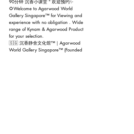
90分钟 沉香小课堂＂欢迎预约✨
🌻Welcome to Agarwood World
Gallery Singapore™ for Viewing and
experience with no obligation . Wide
range of Kynam & Agarwood Product
for your selection.
🇸🇬 沉香静舍文化馆™｜Agarwood
World Gallery Singapore™ (Founded
2016)
🏠 Address : 228 Geylang Road
389288 Singapore (facing main road
in between Lor 8 & Lor 10 *beside
7/11 store)
🕛 Operating hour : 12pm to 7pm
👨‍💼 Founder : Jeffrey Teoh | 张伟杰
🌍 Web : www.agarwoodworld.club
Explore us 👉
https://beacons.ai/agarwoodworld
💷 Accept CASH / NETS / PAYNOW
/ VISA & MASTER / AMEX / DBS