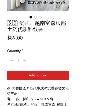
🇸🇬 沉香、越南富森根部
土沉优质料线香
Price
$89.00
Quantity
*
Add to Cart
🌿 闻香悟道🍂心想事成🍂沉香静舍文化
馆™🌿
👣 一步一脚印 Since 2016 👣
🔎产地/规格：沉香、越南富森 根部土