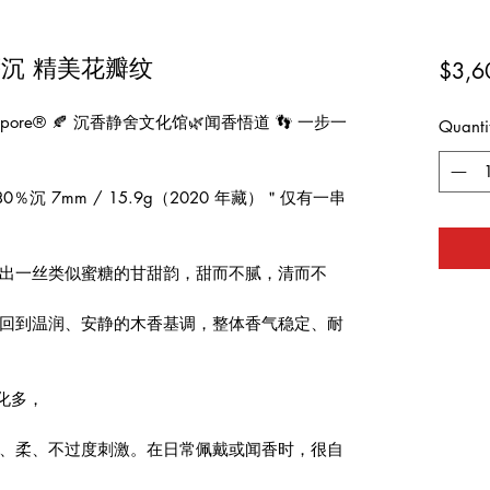
萨沉 精美花瓣纹
$3,6
 Singapore® 🍂 沉香静舍文化馆🌿闻香悟道 👣 一步一
Quanti
沉 7mm / 15.9g（2020 年藏）＂仅有一串
出一丝类似蜜糖的甘甜韵，甜而不腻，清而不
回到温润、安静的木香基调，整体香气稳定、耐
变化多，
、柔、不过度刺激。在日常佩戴或闻香时，很自