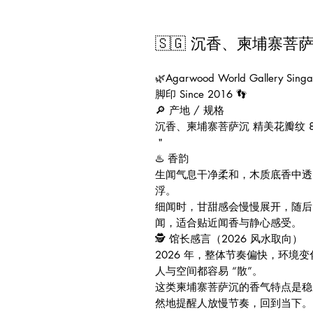
🇸🇬 沉香、柬埔寨菩
🌿Agarwood World Gallery
脚印 Since 2016 👣
🔎 产地 / 规格
沉香、柬埔寨菩萨沉 精美花瓣纹 80％
＂
♨️ 香韵
生闻气息干净柔和，木质底香中透
浮。
细闻时，甘甜感会慢慢展开，随后
闻，适合贴近闻香与静心感受。
🕵️ 馆长感言（2026 风水取向）
2026 年，整体节奏偏快，环境
人与空间都容易 “散”。
这类柬埔寨菩萨沉的香气特点是稳
然地提醒人放慢节奏，回到当下。