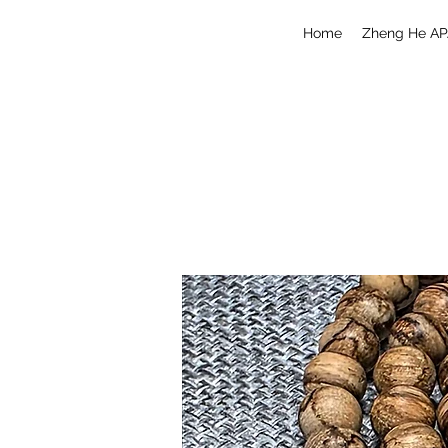
Home
Zheng He AP