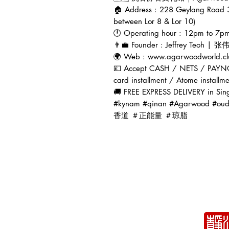
🏠 Address : 228 Geylang Road 
between Lor 8 & Lor 10)
🕛 Operating hour : 12pm to 7pm 
👨‍💼 Founder : Jeffrey Teoh | 
🌍 Web : www.agarwoodworld.cl
💷 Accept CASH / NETS / PAYN
card installment / Atome installm
🚚 FREE EXPRESS DELIVERY in Sin
#kynam #qinan #Agarwoo
香道 ＃正能量 ＃琼脂