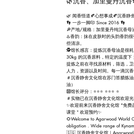
🌿沉香、加里曼丹沉香母油🍂
🌿 闻香悟道🍂心想事成🍂沉香静舍
👣 一步一脚印 Since 2016 👣
🔎产地/规格：加里曼丹纯沉香母油（
♨️香韵：抹在皮肤时的头韵香韵
些清凉。
🕵️馆长感言：提炼沉香母油是很耗时耗
30kg 的沉香原料，特定的温度
提炼之前在寻找原材料，筛选，卫
人力，资源以及时间。每一滴沉香
＃沉香静舍文化馆在苏门答腊炼油
油）
🔟馆长评分：⭐⭐⭐ ⭐⭐⭐ ⭐
＃实物已在沉香静舍文化馆欢迎光
✨欢迎前来沉香静舍文化馆 "免
课堂＂欢迎预约✨
🌻Welcome to Agarwood World Gal
obligation . Wide range of Kynam
🇸🇬 沉香静舍文化馆｜Agarwood Worl