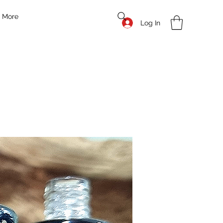
More
Log In