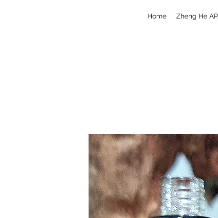
Home
Zheng He AP