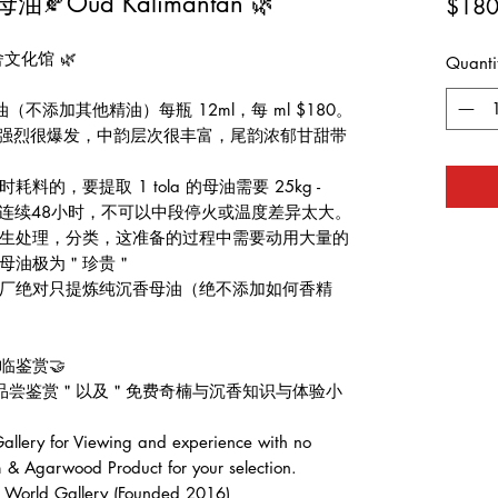
Oud Kalimantan 🌿
$180
文化馆 🌿
Quanti
不添加其他精油）每瓶 12ml，每 ml $180。
很强烈很爆发，中韵层次很丰富，尾韵浓郁甘甜带
料的，要提取 1 tola 的母油需要 25kg -
下 连续48小时，不可以中段停火或温度差异太大。
生处理，分类，这准备的过程中需要动用大量的
母油极为＂珍贵＂
厂绝对只提炼纯沉香母油（绝不添加如何香精
临鉴赏🤝
费品尝鉴赏＂以及＂免费奇楠与沉香知识与体验小
lery for Viewing and experience with no
 & Agarwood Product for your selection.
d Gallery (Founded 2016)