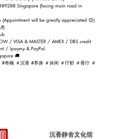
389288 Singapore (facing main road in
(Appointment will be greatly appreciated 😊)
张伟杰
ub
OW / VISA & MASTER / AMEX / DBS credit
ent / Ipaymy & PayPal.
gapore 🚚
d #oud #奇楠 ＃沉香 #养身 ＃休闲 ＃疗郁 ＃香疗 ＃
沉香静舍文化馆