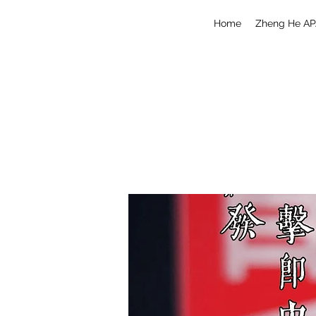
Home
Zheng He AP