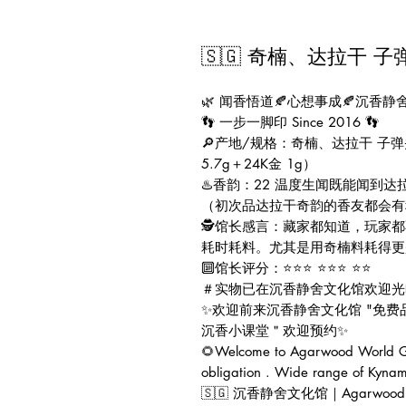
🇸🇬 奇楠、达拉干 子
🌿 闻香悟道🍂心想事成🍂沉香静舍
👣 一步一脚印 Since 2016 👣
🔎产地/规格：奇楠、达拉干 子弹头
5.7g＋24K金 1g）
♨️香韵：22 温度生闻既能闻到
（初次品达拉干奇韵的香友都会有
🕵️馆长感言：藏家都知道，玩
耗时耗料。尤其是用奇楠料耗得更
🔟馆长评分：⭐⭐⭐ ⭐⭐⭐ ⭐⭐
＃实物已在沉香静舍文化馆欢迎光
✨欢迎前来沉香静舍文化馆 "免费
沉香小课堂＂欢迎预约✨
🌻Welcome to Agarwood World Gal
obligation . Wide range of Kynam
🇸🇬 沉香静舍文化馆｜Agarwood Worl