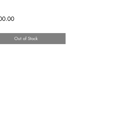
Price
00.00
Out of Stock