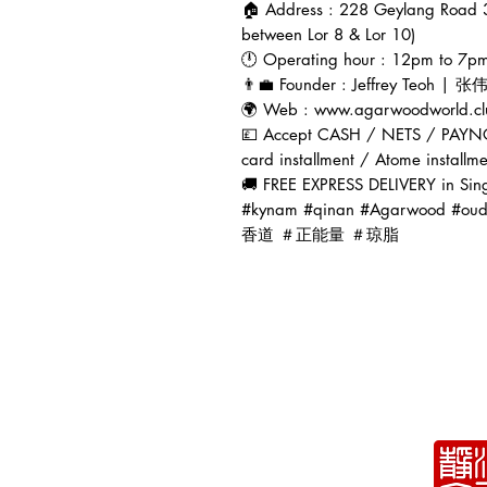
🏠 Address : 228 Geylang Road 
between Lor 8 & Lor 10)
🕛 Operating hour : 12pm to 7p
👨‍💼 Founder : Jeffrey Teoh | 
🌍 Web : www.agarwoodworld.cl
💷 Accept CASH / NETS / PAYN
card installment / Atome installm
🚚 FREE EXPRESS DELIVERY in Sin
#kynam #qinan #Agarwoo
香道 ＃正能量 ＃琼脂