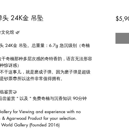
弹头 24K金 吊坠
$5,9
文化馆 🌿
 24K金 吊坠。总重量：6.7g 急沉级别（奇楠
达拉干奇楠那种多层次感的奇特香韵，语言无法形容
种惊讶感）
家都不干这事儿，就是磨成子弹。因为磨子弹是超级
是钞票😎所以这件非常值得拥有。
临鉴赏🤝
品尝鉴赏＂以及＂免费奇楠与沉香知识 90分钟
lery for Viewing and experience with no
 & Agarwood Product for your selection.
d Gallery (Founded 2016)