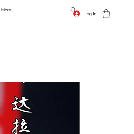
More
Log In