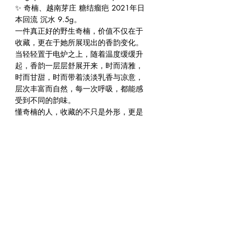
✨ 奇楠、越南芽庄 糖结瘤疤 2021年日
本回流 沉水 9.5g。
一件真正好的野生奇楠，价值不仅在于
收藏，更在于她所展现出的香韵变化。
当轻轻置于电炉之上，随着温度缓缓升
起，香韵一层层舒展开来，时而清雅，
时而甘甜，时而带着淡淡乳香与凉意，
层次丰富而自然，每一次呼吸，都能感
受到不同的韵味。
懂奇楠的人，收藏的不只是外形，更是
她上炉后的每一次变化。
这，正是天然野生奇楠最迷人的地方。
香韵不会停留，而是在时间里不断变
化。
📍Agarwood World Gallery
Singapore.
🏡 228 Geylang Road 389288
Singapore
✨(facing main road in between Lor 8