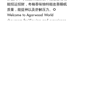
能招运招财，奇楠香味独特能改善睡眠
质量，能提神以及舒解压力。🌻
Welcome to Agarwood World 
showroom for Viewing and experience 
with no obligation . Wide range of 
Agarwood Product for your selection.
🇸🇬 Agarwood World Singapore🍂沉
香静舍 (Founded 2016)🏠 Address : 
6001 Beach Road B1-79 Golden Mile 
Tower Singapore 199589.🕛 
Operating hour : 12pm to 7pm.👨‍💼 
Founder : Jeffrey Teoh | 张伟杰🌍 Web 
: www.agarwoodworld.club