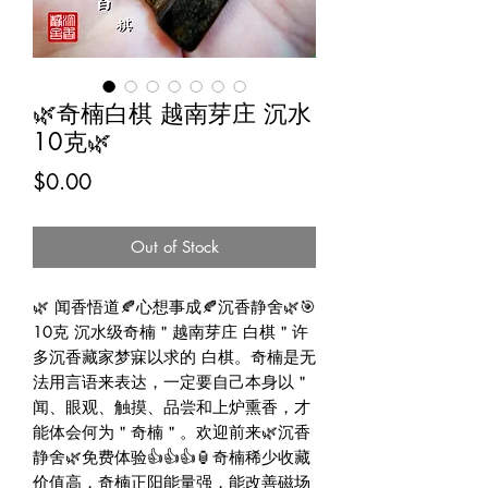
🌿奇楠白棋 越南芽庄 沉水
10克🌿
Price
$0.00
Out of Stock
🌿 闻香悟道🍂心想事成🍂沉香静舍🌿🎯
10克 沉水级奇楠＂越南芽庄 白棋＂许
多沉香藏家梦寐以求的 白棋。奇楠是无
法用言语来表达，一定要自己本身以＂
闻、眼观、触摸、品尝和上炉熏香，才
能体会何为＂奇楠＂。欢迎前来🌿沉香
静舍🌿免费体验👍👍👍🏮奇楠稀少收藏
价值高，奇楠正阳能量强，能改善磁场