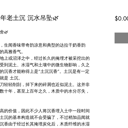
百年老土沉 沉水吊坠🌿
$0.0
🌿

沉，生闻香味带奇韵凉意和典型的达拉干奶香韵
的高雅香气。

到地上或沼泽之中，经过长久的掩埋才被采挖出的
受到泥土、水湿气和土壤中的微生物影响，久之
的沉香才能称得上是“土沉沉香”。土沉是有一定
是 土沉。

刀轻轻削刮，掉下来的碎屑也近似泥土。这并非
数十年，甚至上百年之久，木质中的水分尽失，
高的价值，因此不少人将沉香埋入土中一段时间
土沉的基本构造就不会受骗了，不过稍加品闻就
沉香由于经过长其掩埋炭化后，木质纤维的水湿