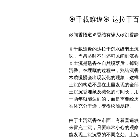
🎯千载难逢🎯 达拉干
🌿闻香悟道🍂香结有缘人🌿沉香静舍
🏺千载难逢的达拉干沉水级老土
味，当吊坠时不时还可以闻到沉香
🏺土沉是熟香在自然脱落后，掉
沉香。在埋藏的过程中，熟结沉香
木质慢慢会出现炭化的现象，这样
土沉的构造不是在土里发现的全部就
土沉沉香埋藏及碳化的时间长，用
一两年就能达到的，而是需要经历
香体充分干燥，变得松脆易碎。

由于土沉沉香在市面上有着普遍较
来冒充土沉，只要非常小心的观察
能发现土沉沉香的不同之处。土沉