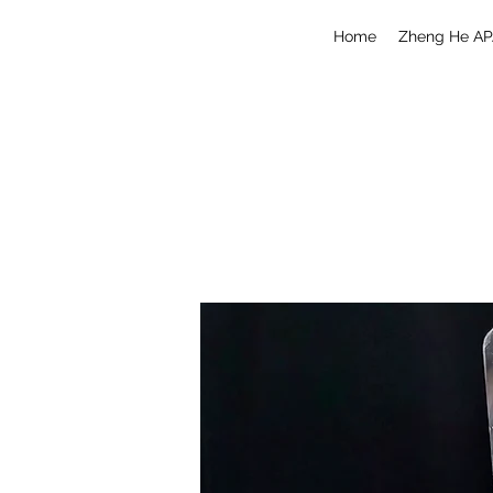
Home
Zheng He AP