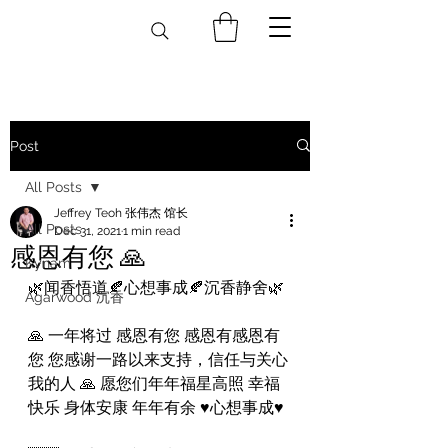
Post
All Posts
Jeffrey Teoh 张伟杰 馆长
All Posts
Dec 31, 2021
1 min read
感恩有您 🙏
Kynam
🌿闻香悟道🍂心想事成🍂沉香静舍🌿
Agarwood 沉香
🙏 一年将过 感恩有您 感恩有感恩有
您 您感谢一路以来支持，信任与关心
我的人 🙏 愿您们年年福星高照 幸福
快乐 身体安康 年年有余 ♥️心想事成♥️