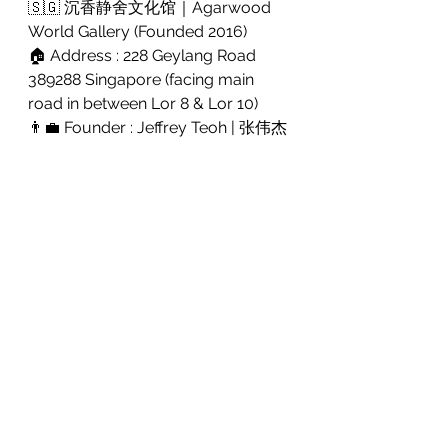
🇸🇬 沉香静舍文化馆｜Agarwood 
World Gallery (Founded 2016)
🏠 Address : 228 Geylang Road 
389288 Singapore (facing main 
road in between Lor 8 & Lor 10) 
👨‍💼 Founder : Jeffrey Teoh | 张伟杰