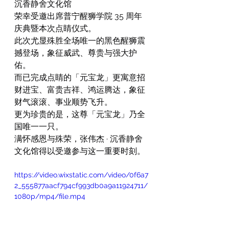
沉香静舍文化馆
荣幸受邀出席普宁醒狮学院 35 周年
庆典暨本次点睛仪式。
此次尤显殊胜全场唯一的黑色醒狮震
撼登场，象征威武、尊贵与强大护
佑。
而已完成点睛的「元宝龙」更寓意招
财进宝、富贵吉祥、鸿运腾达，象征
财气滚滚、事业顺势飞升。
更为珍贵的是，这尊「元宝龙」乃全
国唯一一只。
满怀感恩与殊荣，张伟杰 · 沉香静舍
文化馆得以受邀参与这一重要时刻。
https://video.wixstatic.com/video/0f6a7
2_555877aacf794cf993db0a9a11924711/
1080p/mp4/file.mp4