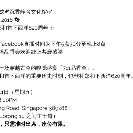
成🍂沉香静舍文化馆🌿
2016 👣
纪念郑和首下西洋620周年 ✨
acebook直播时间为下午5点30分至晚上8点
播品香会欢迎线上共襄盛举
一场穿越古今的嗅觉盛宴「711品香会」。
和首下西洋的重要历史时刻，也献礼郑和下西洋620周年
月11日（星期五）
8:00PM
g Road, Singapore 389288
 Lorong 10 之间主干道）
，只需准时出席，座位有限。