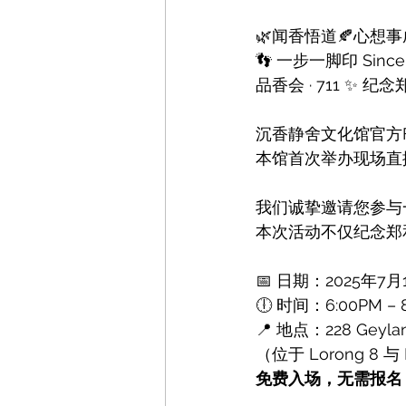
🌿闻香悟道🍂心想事
👣 一步一脚印 Since 
品香会 · 711 ✨ 
沉香静舍文化馆官方F
本馆首次举办现场直
我们诚挚邀请您参与
本次活动不仅纪念郑
📅 日期：2025年7
🕕 时间：6:00PM – 
📍 地点：228 Geylan
（位于 Lorong 8 与
免费入场，无需报名