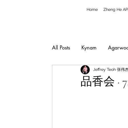
Home
Zheng He AP
All Posts
Kynam
Agarwo
Jeffrey Teoh 张
品香会 · 