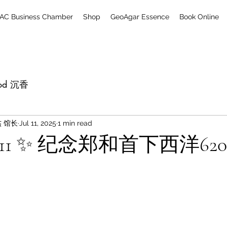
AC Business Chamber
Shop
GeoAgar Essence
Book Online
od 沉香
伟杰 馆长
Jul 11, 2025
1 min read
711 ✨ 纪念郑和首下西洋62