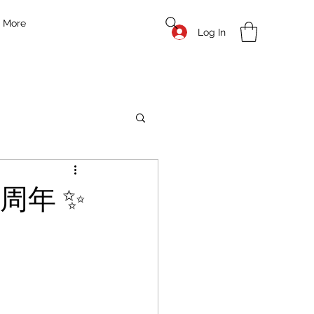
More
Log In
0周年 ✨