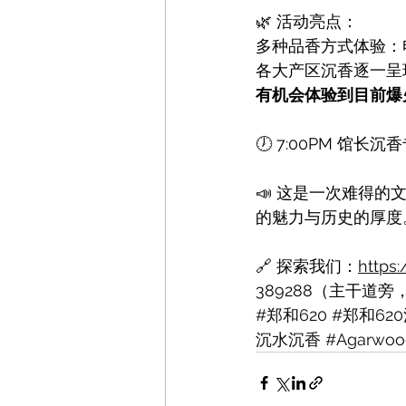
🌿 活动亮点：
多种品香方式体验：
各大产区沉香逐一呈
有机会体验到目前爆火沉
🕖 7:00PM 
📣 这是一次难得
的魅力与历史的厚度
🔗 探索我们：
https
389288（主干道旁，位于
#郑和620
#郑和62
沉水沉香
#Agarwoo