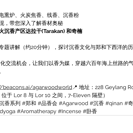
电熏炉、火炭焦香、线香、沉香粉
现，带您深入了解香材奥秘
香产区达拉干(Tarakan) 和奇楠
馆长沉香专题讲解（约20分钟），探讨沉香文化与郑和下西洋的
的文化交流机会，让我们以香为媒，穿越六百年海上丝路的
。
://beacons.ai/agarwoodworld
📍
 地址：228 Geylang Roa
 Lor 8 与 Lor 10 之间，7-Eleven 隔壁）
0沉香系列
#郑和
#品香会
#Agarwood
#沉香
#qinan
#
dyoga
#Aromatherapy
#Incense
#卧香